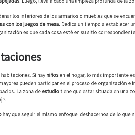
spejadas.
Luego, lleva a cabo una limpieza profunda de la zon
nar los interiores de los armarios o muebles que se encuen
ajas con los juegos de mesa.
Dedica un tiempo a establecer un
nización es que cada cosa esté en su sitio correspondiente
itaciones
 habitaciones. Si hay
niños
en el hogar, lo más importante es
mayores pueden participar en el proceso de organización e i
spacios. La zona de
estudio
tiene que estar situada en una 
je.
o
hay que seguir el mismo enfoque: deshacernos de lo que no 