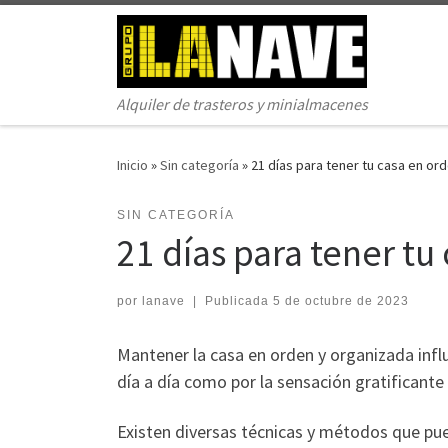
Saltar al contenido
Alquiler de trasteros y minialmacenes
Inicio
»
Sin categoría
»
21 días para tener tu casa en or
SIN CATEGORÍA
21 días para tener tu
por
lanave
|
Publicada
5 de octubre de 2023
Mantener la casa en orden y organizada infl
día a día como por la sensación gratificante
Existen diversas técnicas y métodos que pu