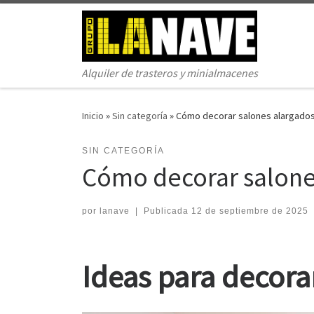
Saltar al contenido
Alquiler de trasteros y minialmacenes
Inicio
»
Sin categoría
»
Cómo decorar salones alargados
SIN CATEGORÍA
Cómo decorar salones
por
lanave
|
Publicada
12 de septiembre de 2025
Ideas para decora