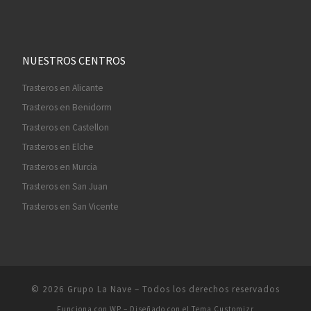
NUESTROS CENTROS
Trasteros en Alicante
Trasteros en Benidorm
Trasteros en Castellon
Trasteros en Elche
Trasteros en Murcia
Trasteros en San Juan
Trasteros en San Vicente
© 2026
Grupo La Nave
– Todos los derechos reservados
Funciona con
WP
– Diseñado con el
Tema Customizr