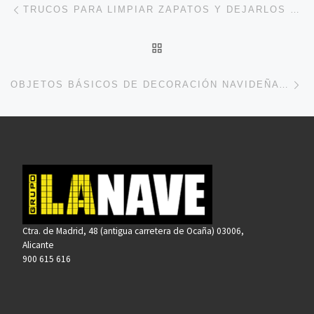
Navegación de entradas
TRUCOS PARA LIMPIAR ZAPATOS Y DEJARLOS COMO NUEVOS
VOLVER A LA LISTA DE 
En
OBJETOS BÁSICOS DE DECORACIÓN NAVIDEÑA PARA PREPARAR TU HOGAR
Ctra. de Madrid, 48 (antigua carretera de Ocaña) 03006,
Alicante
900 615 616