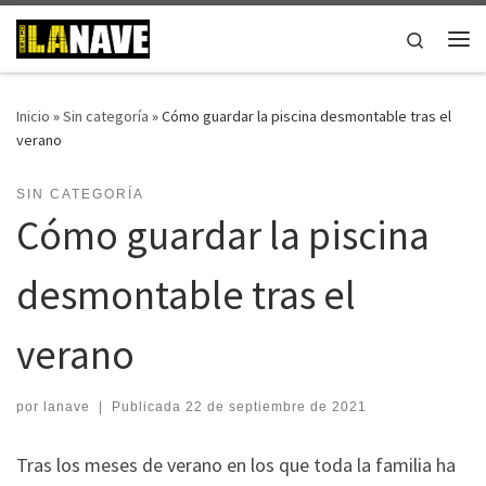
Saltar al contenido
Search
Me
Inicio
»
Sin categoría
»
Cómo guardar la piscina desmontable tras el
verano
SIN CATEGORÍA
Cómo guardar la piscina
desmontable tras el
verano
por
lanave
|
Publicada
22 de septiembre de 2021
Tras los meses de verano en los que toda la familia ha