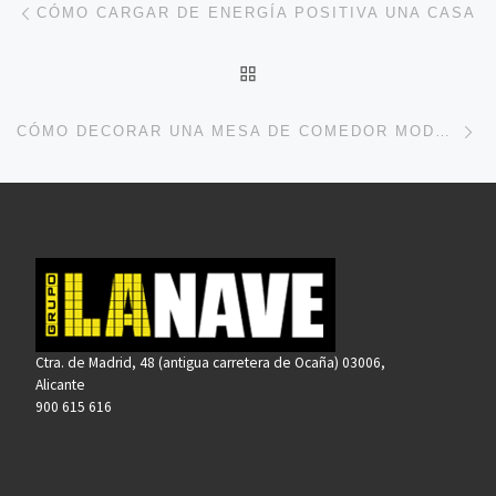
Navegación de entradas
CÓMO CARGAR DE ENERGÍA POSITIVA UNA CASA
VOLVER A LA LISTA DE 
En
CÓMO DECORAR UNA MESA DE COMEDOR MODERNA
Ctra. de Madrid, 48 (antigua carretera de Ocaña) 03006,
Alicante
900 615 616