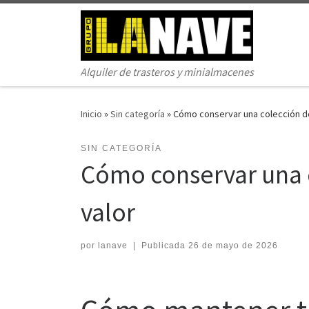
Saltar al contenido
Alquiler de trasteros y minialmacenes
Inicio
»
Sin categoría
»
Cómo conservar una colección de
SIN CATEGORÍA
Cómo conservar una c
valor
por
lanave
|
Publicada
26 de mayo de 2026